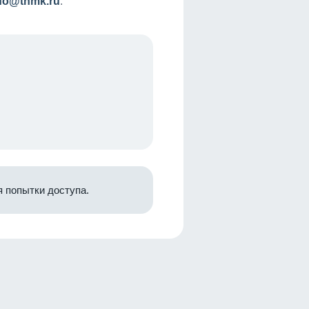
nfo@tnmk.ru
.
 попытки доступа.