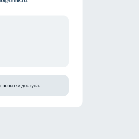
nfo@tnmk.ru
.
 попытки доступа.