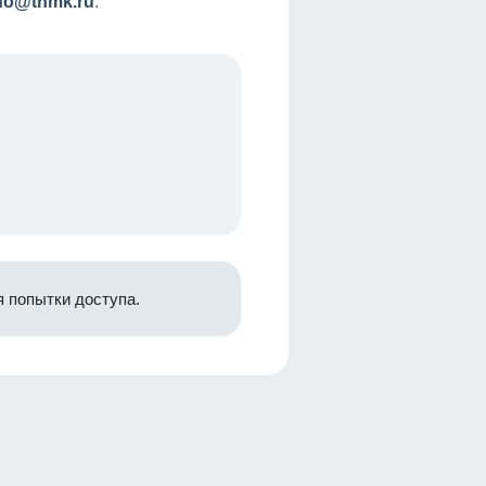
nfo@tnmk.ru
.
 попытки доступа.